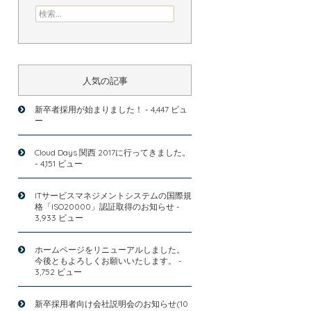
検索:
人気の記事
新卒者採用が始まりました！
- 4,447 ビュ
ー
Cloud Days 関西 2017に行ってきました。
- 4,151 ビュー
ITサービスマネジメントシステムの国際規
格「ISO20000」認証取得のお知らせ
-
3,933 ビュー
ホームページをリニューアルしました。
今後ともよろしくお願いいたします。
-
3,752 ビュー
新卒採用者向け会社説明会のお知らせ(10